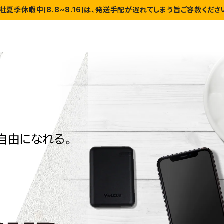
社夏季休暇中(8.8~8.16)は、発送手配が遅れてしまう旨ご容赦くださ