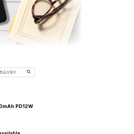
mAh PD12W
available