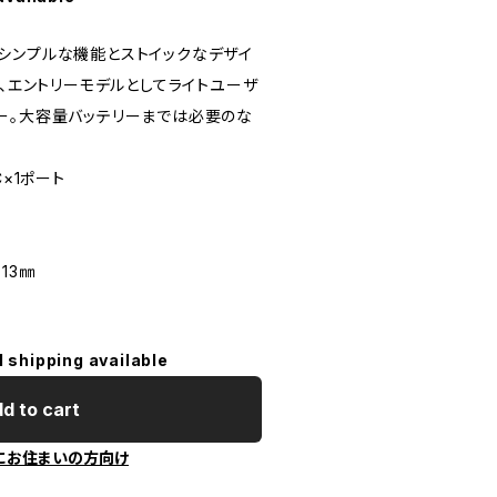
シンプルな機能とストイックなデザイ
で、エントリーモデルとしてライトユーザ
ー。大容量バッテリーまでは必要のな
C×1ポート
13㎜
l shipping available
d to cart
にお住まいの方向け