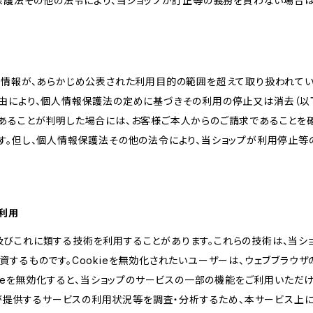
報保護法その他の法令により、当ショップが訂正等の義務を負わない場合は
人情報が、あらかじめ公表された利用目的の範囲を超えて取り扱われて
由により、個人情報保護法の定めに基づきその利用の停止又は消去（以下
あることが判明した場合には、お客様ご本人からのご請求であることを
す。但し、個人情報保護法その他の法令により、当ショップが利用停止等
の利用
kie及びこれに類する技術を利用することがあります。これらの技術は、当
するものです。Cookieを無効化されたいユーザーは、ウェブブラウザの
kieを無効化すると、当ショップのサービスの一部の機能をご利用いただ
が提供するサービスの利用状況等を調査・分析するため、本サービス上に Goog